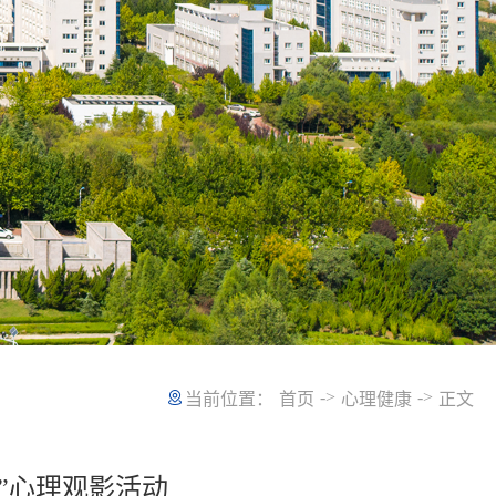
->
->
当前位置：
首页
心理健康
正文
区”心理观影活动