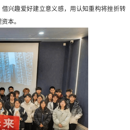
感，借兴趣爱好建立意义感，用认知重构将挫折转
理资本。