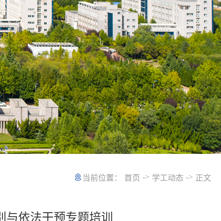
->
->
当前位置：
首页
学工动态
正文
别与依法干预专题培训