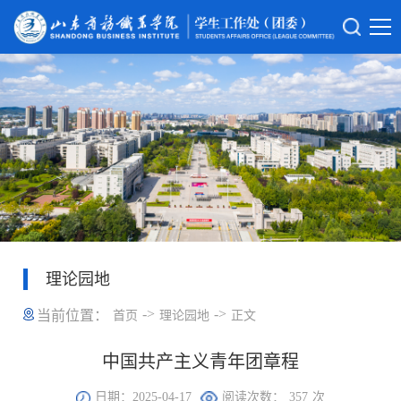
理论园地
->
->
当前位置：
首页
理论园地
正文
中国共产主义青年团章程
日期：2025-04-17
阅读次数：
357
次