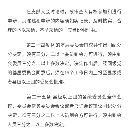
在支部大会讨论时，被审查人有权参加和进行
申辩，其陈述和申辩的内容须如实记录、及时核实，合
理的予以采纳；不予采纳的，应当说明理由。
第二十四条
团的基层委员会审议并作出团纪处
分决定，须有三分之二以上委员到会方可进行，须由到
会委员三分之二以上多数决定。决定作出后，经同级党
的基层委员会同意后，须在15个工作日内上报至县级或
者县级以上团的委员会批准。
第二十五条
县级以上团的各级委员会全体会
议、委员会常务委员会会议或者书记会议审议团纪处分
决定，须有三分之二以上人员到会方可进行，须由到会
人员三分之二以上多数决定。