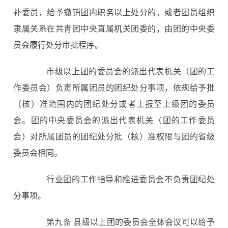
补委员，给予撤销团内职务以上处分的，或者团员组织
隶属关系在共青团中央直属机关团委的，由团的中央委
员会履行处分审批程序。
市级以上团的委员会的派出代表机关（团的工
作委员会）负责所属团员的团纪处分事项，依规给予批
（核）准范围内的团纪处分或者上报至上级团的委员
会。团的中央委员会的派出代表机关（团的工作委员
会）对所属团员的团纪处分批（核）准权限与团的省级
委员会相同。
行业团的工作指导和推进委员会不负责团纪处
分事项。
第九条
县级以上团的委员会全体会议可以给予