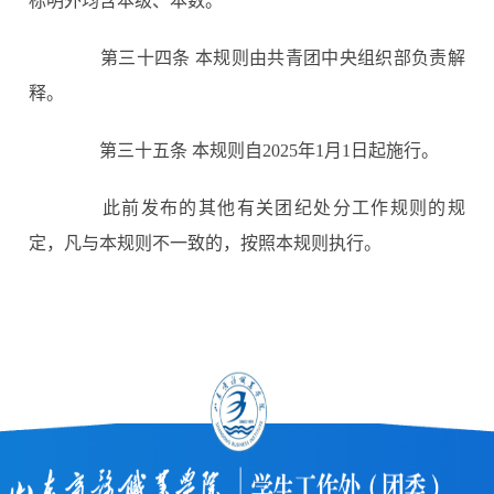
标明外均含本级、本数。
第三十四条
本规则由共青团中央组织部负责解
释。
第三十五条
本规则自2025年1月1日起施行。
此前发布的其他有关团纪处分工作规则的规
定，凡与本规则不一致的，按照本规则执行。