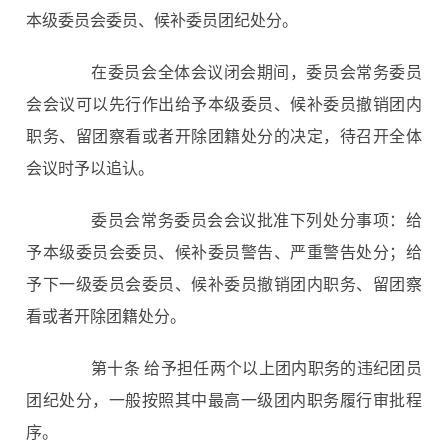
本级委员会委员、候补委员团纪处分。
在委员会全体会议闭会期间，委员会常务委员
会会议可以先行作出给予本级委员、候补委员撤销团内
职务、留团察看或者开除团籍处分的决定，待召开全体
会议时予以追认。
委员会常务委员会会议批准下列处分事项：给
予本级委员会委员、候补委员警告、严重警告处分；给
予下一级委员会委员、候补委员撤销团内职务、留团察
看或者开除团籍处分。
第十条
给予担任两个以上团内职务的违纪团员
团纪处分，一般按照其中最高一级团内职务履行审批程
序。