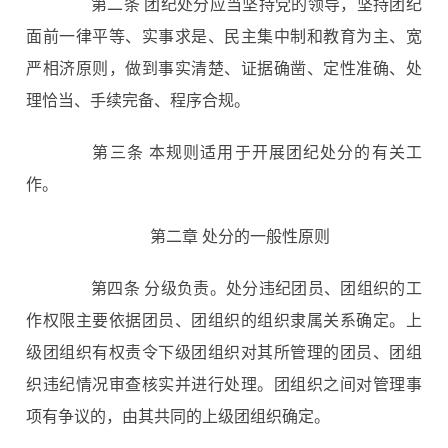
第二条
团纪处分应当坚持党的领导，坚持团纪
面前一律平等、实事求是、民主集中制和教育为主、宽
严相济原则，做到事实清楚、证据确凿、定性准确、处
理恰当、手续完备、程序合规。
第三条
本规则适用于开展团纪处分的有关工
作。
第二章 处分的一般性原则
第四条
分级负责。处分违纪团员、团组织的工
作权限主要依据团员、团组织的组织隶属关系确定。上
级团组织有权责令下级团组织对其所管理的团员、团组
织违纪情况审查核实并进行处理。团组织之间对管理事
项有争议的，由其共同的上级团组织确定。