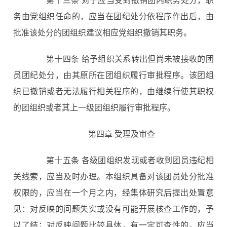
第十三条
对于应当受到撤销团内职务处分，职
务由党组织任命的，应当在团纪处分依程序作出后，由
批准该处分的团组织建议相应党组织撤销其职务。
第十四条
给予组织关系转出但尚未被接收的团
员团纪处分，由其原所在团组织履行审批程序。该团组
织已撤销或者无法履行相关程序的，由继续行使其职权
的团组织或者其上一级团组织履行审批程序。
第四章 受理及审查
第十五条
各级团组织发现或者收到团员违纪相
关线索，应当及时办理。本组织具备对该团员处分批准
权限的，应当在一个月之内，经集体研究后提出处置意
见：对反映的问题失实或没有可能开展核查工作的，予
以了结；对反映问题比较具体，有一定可查性的，应当