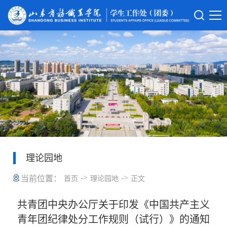
理论园地
->
->
当前位置：
首页
理论园地
正文
共青团中央办公厅关于印发《中国共产主义
青年团纪律处分工作规则（试行）》的通知