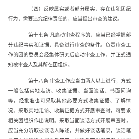
（四）反映属实或者部分属实，存在违犯团纪
行为，需要追究纪律责任的，应当提出审查的建议。
第十七条
凡启动审查程序的，应当已经掌握部
分违纪事实和证据，具备进行审查的条件。负责审查工
作的团的委员会经集体研究后启动审查工作，并正式通
知被审查人及其所在团组织。
第十八条
审查工作应当由两人以上进行，方式
一般包括实地走访、收集证据、当面谈话、书面问询
等，经批准也可采取其他必要方式收集证据、了解情
况。采取实地走访、收集证据方式开展审查时，可要求
相关团组织作出说明。采取当面谈话方式开展审查时，
应当充分听取被谈话人陈述，并做好谈话笔录，谈话笔