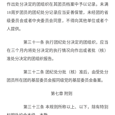
作出处分决定的团组织在其团员档案中予以记录。未满
18周岁团员的团纪处分记录应当妥善保管，未经团的省
级委员会或者中央委员会同意，不得向其他单位或者个
人提供。
第三十一条
执行团纪处分决定的团组织，应当
在三个月内将处分决定的执行情况向作出或者批（核）
准处分决定的团组织报告。
第三十二条
团纪处分批（核）准后，由受处分
团员所在团的基层委员会报同级党的基层委员会备案。
第七章 附则
第三十三条
本规则所称以上、以下，除有特别